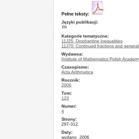
Pełne teksty:
Języki publikacji
EN
Kategorie tematyczne
11J25: Diophantine inequalities
11J70: Continued fractions and general
Wydawca
Institute of Mathematics Polish Academ
Czasopismo
Acta Arithmetica
Rocznik
2006
Tom
123
Numer
4
Strony
297-312
Daty
wydano
2006