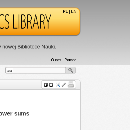
PL
|
EN
nowej Bibliotece Nauki.
O nas
Pomoc
test
 power sums