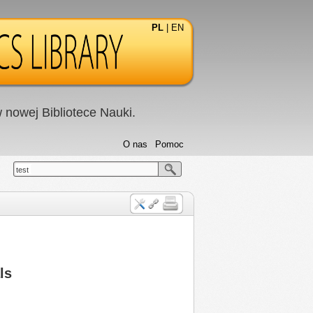
PL
|
EN
nowej Bibliotece Nauki.
O nas
Pomoc
test
ls