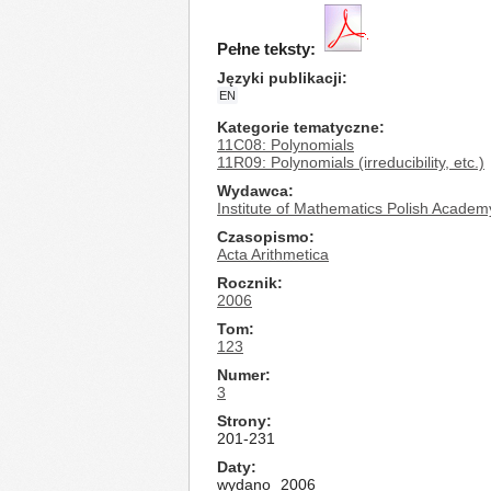
Pełne teksty:
Języki publikacji
EN
Kategorie tematyczne
11C08: Polynomials
11R09: Polynomials (irreducibility, etc.)
Wydawca
Institute of Mathematics Polish Academ
Czasopismo
Acta Arithmetica
Rocznik
2006
Tom
123
Numer
3
Strony
201-231
Daty
wydano
2006