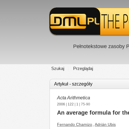
Pełnotekstowe zasoby P
Szukaj
Przeglądaj
Artykuł - szczegóły
Acta Arithmetica
2006
|
122
|
1
| 75-90
An average formula for t
Fernando Chamizo
,
Adrián Ubis