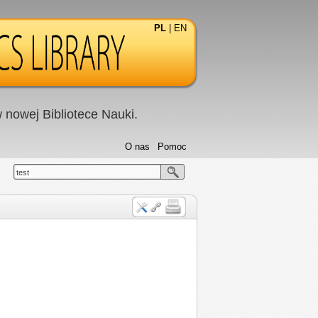
PL
|
EN
nowej Bibliotece Nauki.
O nas
Pomoc
test