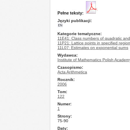
Pełne teksty:
Języki publikacji
EN
Kategorie tematyczne
11E41: Class numbers of quadratic and
11P21: Lattice points in specified regio
11L07: Estimates on exponential sums
Wydawca
Institute of Mathematics Polish Academ
Czasopismo
Acta Arithmetica
Rocznik
2006
Tom
122
Numer
1
Strony
75-90
Daty