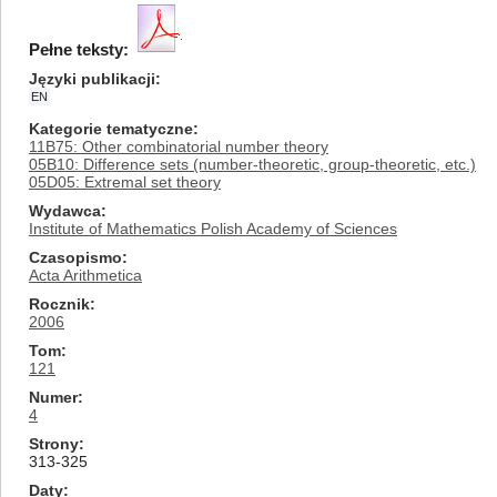
Pełne teksty:
Języki publikacji
EN
Kategorie tematyczne
11B75: Other combinatorial number theory
05B10: Difference sets (number-theoretic, group-theoretic, etc.)
05D05: Extremal set theory
Wydawca
Institute of Mathematics Polish Academy of Sciences
Czasopismo
Acta Arithmetica
Rocznik
2006
Tom
121
Numer
4
Strony
313-325
Daty