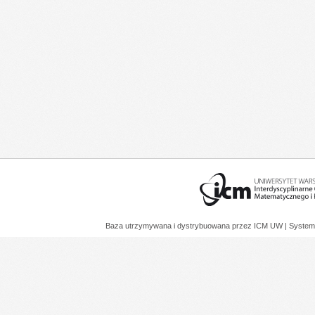
Baza utrzymywana i dystrybuowana przez
ICM UW
| System