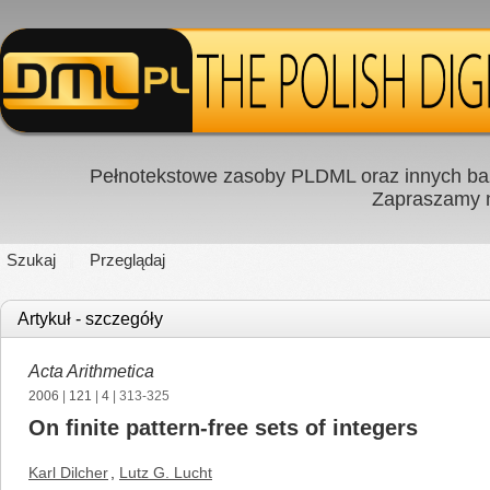
Pełnotekstowe zasoby PLDML oraz innych baz
Zapraszamy
Szukaj
Przeglądaj
Artykuł - szczegóły
Acta Arithmetica
2006
|
121
|
4
| 313-325
On finite pattern-free sets of integers
Karl Dilcher
,
Lutz G. Lucht