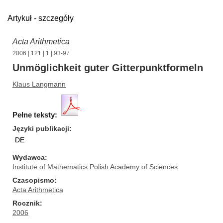
Artykuł - szczegóły
Acta Arithmetica
2006
|
121
|
1
| 93-97
Unmöglichkeit guter Gitterpunktformeln
Klaus Langmann
Pełne teksty:
Języki publikacji
DE
Wydawca
Institute of Mathematics Polish Academy of Sciences
Czasopismo
Acta Arithmetica
Rocznik
2006