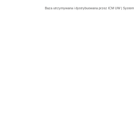
Baza utrzymywana i dystrybuowana przez
ICM UW
| System