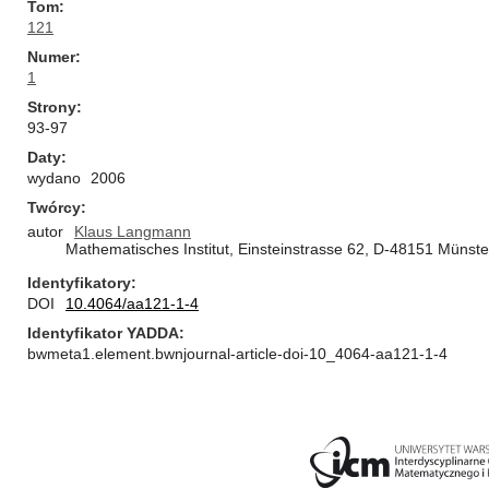
Tom
121
Numer
1
Strony
93-97
Daty
wydano
2006
Twórcy
autor
Klaus Langmann
Mathematisches Institut, Einsteinstrasse 62, D-48151 Münst
Identyfikatory
DOI
10.4064/aa121-1-4
Identyfikator YADDA
bwmeta1.element.bwnjournal-article-doi-10_4064-aa121-1-4