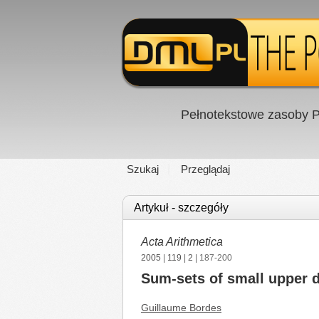
Pełnotekstowe zasoby P
Szukaj
Przeglądaj
Artykuł - szczegóły
Acta Arithmetica
2005
|
119
|
2
| 187-200
Sum-sets of small upper d
Guillaume Bordes