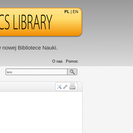
PL
|
EN
nowej Bibliotece Nauki.
O nas
Pomoc
test