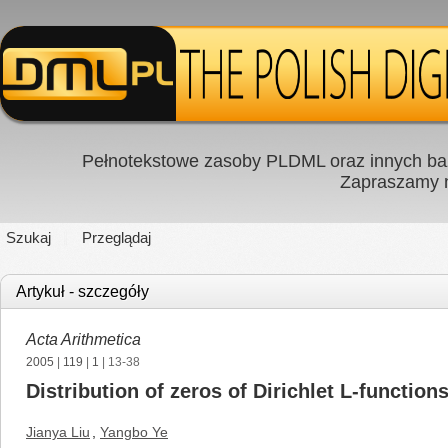
Pełnotekstowe zasoby PLDML oraz innych baz
Zapraszamy
Szukaj
Przeglądaj
Artykuł - szczegóły
Acta Arithmetica
2005
|
119
|
1
| 13-38
Distribution of zeros of Dirichlet L-function
Jianya Liu
,
Yangbo Ye