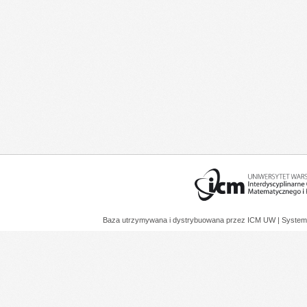
Baza utrzymywana i dystrybuowana przez
ICM UW
| System