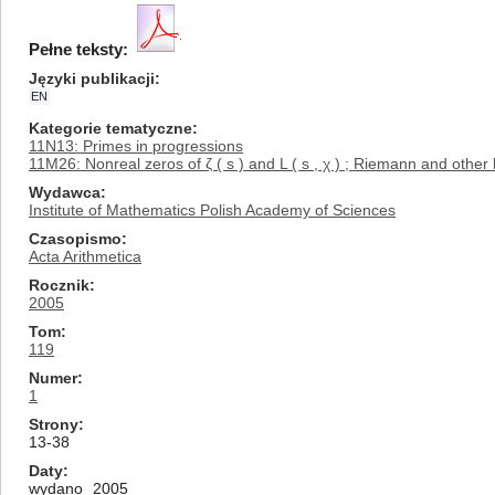
Pełne teksty:
Języki publikacji
EN
Kategorie tematyczne
11N13: Primes in progressions
11M26: Nonreal zeros of ζ ( s ) and L ( s , χ ) ; Riemann and othe
Wydawca
Institute of Mathematics Polish Academy of Sciences
Czasopismo
Acta Arithmetica
Rocznik
2005
Tom
119
Numer
1
Strony
13-38
Daty
wydano
2005