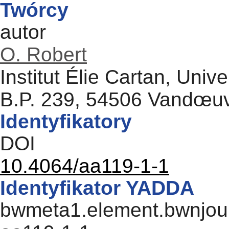
Twórcy
autor
O. Robert
Institut Élie Cartan, Univ
B.P. 239, 54506 Vandœuv
Identyfikatory
DOI
10.4064/aa119-1-1
Identyfikator YADDA
bwmeta1.element.bwnjourn