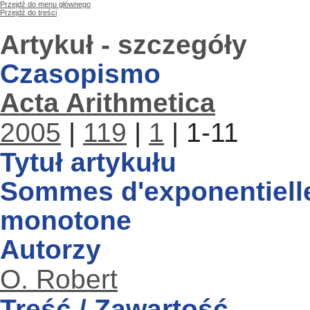
Przejdź do menu głównego
Przejdź do treści
Artykuł - szczegóły
Czasopismo
Acta Arithmetica
2005
|
119
|
1
| 1-11
Tytuł artykułu
Sommes d'exponentielle
monotone
Autorzy
O. Robert
Treść / Zawartość