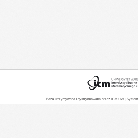
Baza utrzymywana i dystrybuowana przez
ICM UW
| System