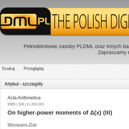
Pełnotekstowe zasoby PLDML oraz innych baz
Zapraszamy
Szukaj
Przeglądaj
Artykuł - szczegóły
Acta Arithmetica
2005
|
118
|
3
| 263-281
On higher-power moments of Δ(x) (III)
Wenguang Zhai