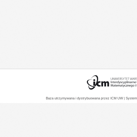
Baza utrzymywana i dystrybuowana przez
ICM UW
| System