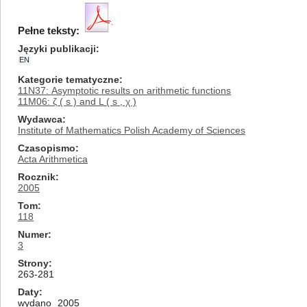
Pełne teksty:
Języki publikacji
EN
Kategorie tematyczne
11N37: Asymptotic results on arithmetic functions
11M06: ζ ( s ) and L ( s , χ )
Wydawca
Institute of Mathematics Polish Academy of Sciences
Czasopismo
Acta Arithmetica
Rocznik
2005
Tom
118
Numer
3
Strony
263-281
Daty
wydano
2005