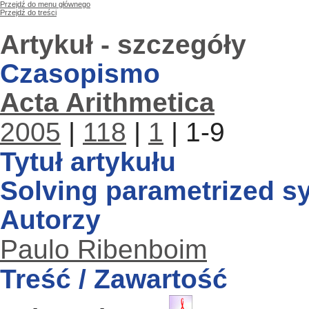
Przejdź do menu głównego
Przejdź do treści
Artykuł - szczegóły
Czasopismo
Acta Arithmetica
2005
|
118
|
1
| 1-9
Tytuł artykułu
Solving parametrized sy
Autorzy
Paulo Ribenboim
Treść / Zawartość