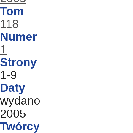
Tom
118
Numer
1
Strony
1-9
Daty
wydano
2005
Twórcy