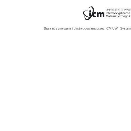
Baza utrzymywana i dystrybuowana przez
ICM UW
| System