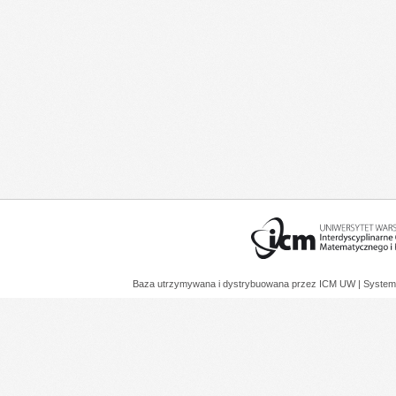
Baza utrzymywana i dystrybuowana przez
ICM UW
| System