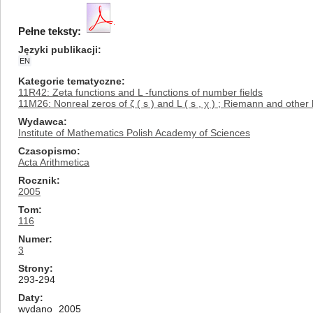
Pełne teksty:
Języki publikacji
EN
Kategorie tematyczne
11R42: Zeta functions and L -functions of number fields
11M26: Nonreal zeros of ζ ( s ) and L ( s , χ ) ; Riemann and othe
Wydawca
Institute of Mathematics Polish Academy of Sciences
Czasopismo
Acta Arithmetica
Rocznik
2005
Tom
116
Numer
3
Strony
293-294
Daty
wydano
2005