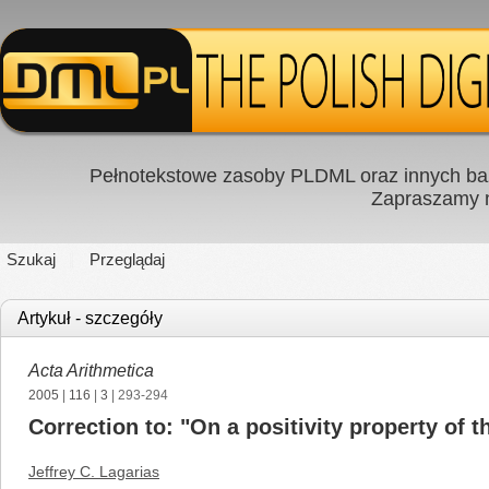
Pełnotekstowe zasoby PLDML oraz innych baz
Zapraszamy
Szukaj
Przeglądaj
Artykuł - szczegóły
Acta Arithmetica
2005
|
116
|
3
| 293-294
Correction to: "On a positivity property of t
Jeffrey C. Lagarias