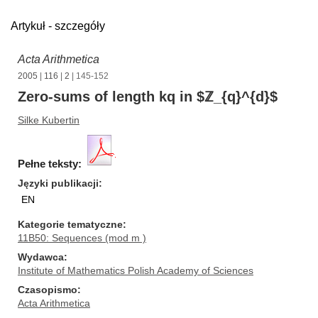
Artykuł - szczegóły
Acta Arithmetica
2005
|
116
|
2
| 145-152
Zero-sums of length kq in $ℤ_{q}^{d}$
Silke Kubertin
Pełne teksty:
Języki publikacji
EN
Kategorie tematyczne
11B50: Sequences (mod m )
Wydawca
Institute of Mathematics Polish Academy of Sciences
Czasopismo
Acta Arithmetica