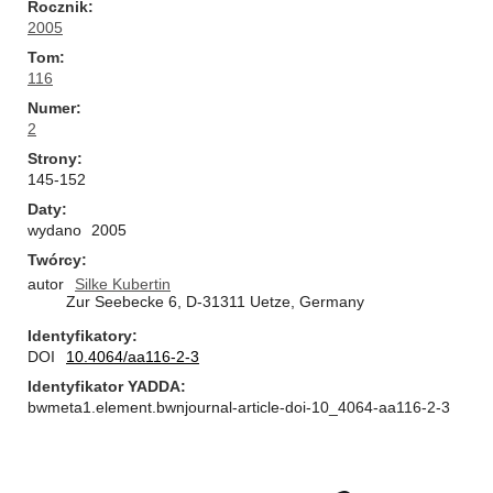
Rocznik
2005
Tom
116
Numer
2
Strony
145-152
Daty
wydano
2005
Twórcy
autor
Silke Kubertin
Zur Seebecke 6, D-31311 Uetze, Germany
Identyfikatory
DOI
10.4064/aa116-2-3
Identyfikator YADDA
bwmeta1.element.bwnjournal-article-doi-10_4064-aa116-2-3