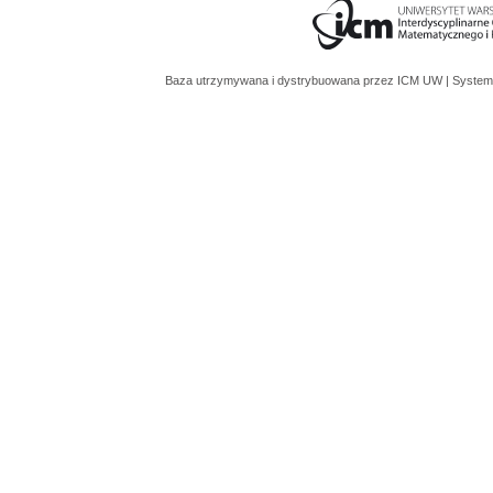
Baza utrzymywana i dystrybuowana przez
ICM UW
| System