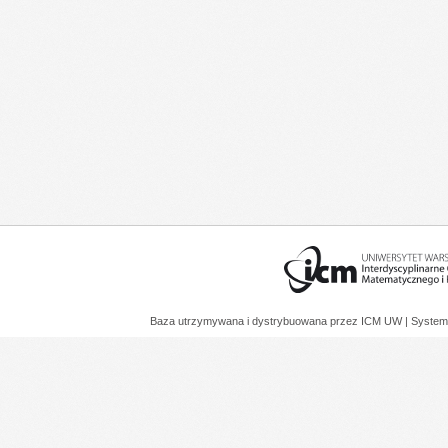
Baza utrzymywana i dystrybuowana przez
ICM UW
| System