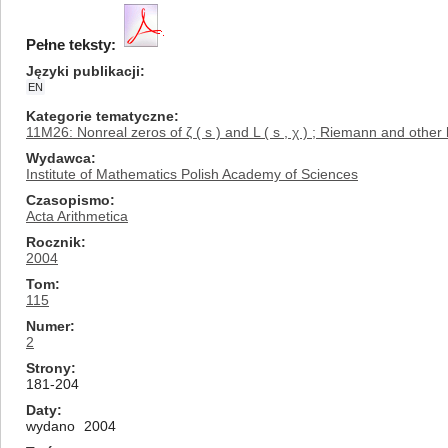
Pełne teksty:
Języki publikacji
EN
Kategorie tematyczne
11M26: Nonreal zeros of ζ ( s ) and L ( s , χ ) ; Riemann and othe
Wydawca
Institute of Mathematics Polish Academy of Sciences
Czasopismo
Acta Arithmetica
Rocznik
2004
Tom
115
Numer
2
Strony
181-204
Daty
wydano
2004