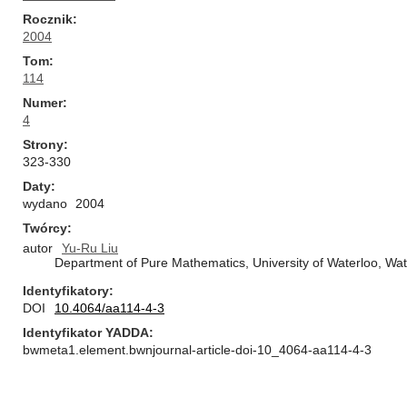
Rocznik
2004
Tom
114
Numer
4
Strony
323-330
Daty
wydano
2004
Twórcy
autor
Yu-Ru Liu
Department of Pure Mathematics, University of Waterloo, W
Identyfikatory
DOI
10.4064/aa114-4-3
Identyfikator YADDA
bwmeta1.element.bwnjournal-article-doi-10_4064-aa114-4-3