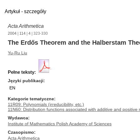
Artykuł - szczegóły
Acta Arithmetica
2004
|
114
|
4
| 323-330
The Erdős Theorem and the Halberstam Theo
Yu-Ru Liu
Pełne teksty:
Języki publikacji
EN
Kategorie tematyczne
11R09: Polynomials (irreducibility, etc.)
11N60: Distribution functions associated with additive and positive m
Wydawca
Institute of Mathematics Polish Academy of Sciences
Czasopismo
Acta Arithmetica