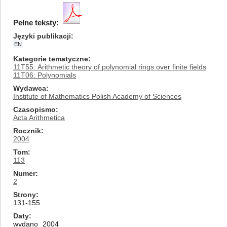
Pełne teksty:
Języki publikacji
EN
Kategorie tematyczne
11T55: Arithmetic theory of polynomial rings over finite fields
11T06: Polynomials
Wydawca
Institute of Mathematics Polish Academy of Sciences
Czasopismo
Acta Arithmetica
Rocznik
2004
Tom
113
Numer
2
Strony
131-155
Daty
wydano
2004