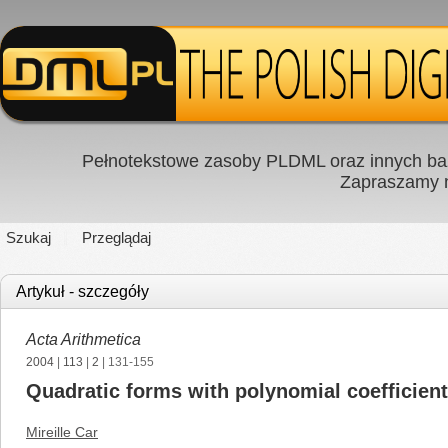
Pełnotekstowe zasoby PLDML oraz innych baz
Zapraszamy
Szukaj
Przeglądaj
Artykuł - szczegóły
Acta Arithmetica
2004
|
113
|
2
| 131-155
Quadratic forms with polynomial coefficien
Mireille Car