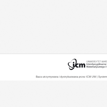
Baza utrzymywana i dystrybuowana przez
ICM UW
| System