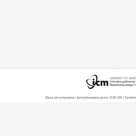
Baza utrzymywana i dystrybuowana przez
ICM UW
| System