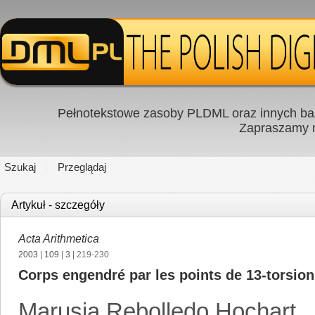
Pełnotekstowe zasoby PLDML oraz innych baz
Zapraszamy
Szukaj
Przeglądaj
Artykuł - szczegóły
Acta Arithmetica
2003
|
109
|
3
| 219-230
Corps engendré par les points de 13-torsion
Marusia Rebolledo Hochart