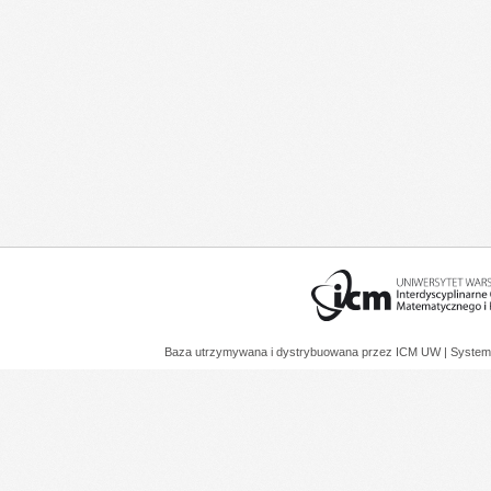
Baza utrzymywana i dystrybuowana przez
ICM UW
| System