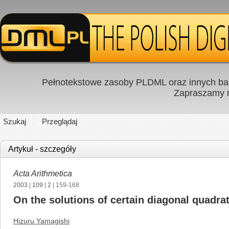
Pełnotekstowe zasoby PLDML oraz innych baz
Zapraszamy
Szukaj
Przeglądaj
Artykuł - szczegóły
Acta Arithmetica
2003
|
109
|
2
| 159-168
On the solutions of certain diagonal quadra
Hizuru Yamagishi