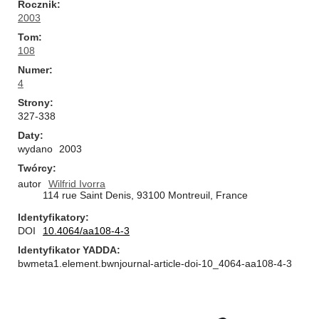
Rocznik
2003
Tom
108
Numer
4
Strony
327-338
Daty
wydano
2003
Twórcy
autor
Wilfrid Ivorra
114 rue Saint Denis, 93100 Montreuil, France
Identyfikatory
DOI
10.4064/aa108-4-3
Identyfikator YADDA
bwmeta1.element.bwnjournal-article-doi-10_4064-aa108-4-3