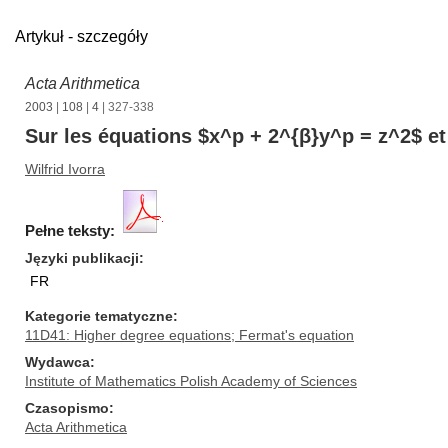
Artykuł - szczegóły
Acta Arithmetica
2003
|
108
|
4
| 327-338
Sur les équations $x^p + 2^{β}y^p = z^2$ e
Wilfrid Ivorra
Pełne teksty:
Języki publikacji
FR
Kategorie tematyczne
11D41: Higher degree equations; Fermat's equation
Wydawca
Institute of Mathematics Polish Academy of Sciences
Czasopismo
Acta Arithmetica