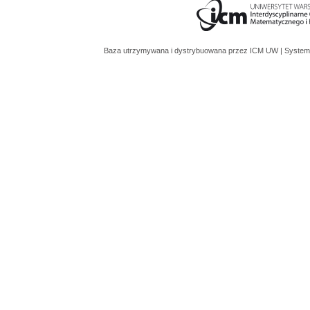
Baza utrzymywana i dystrybuowana przez
ICM UW
| System