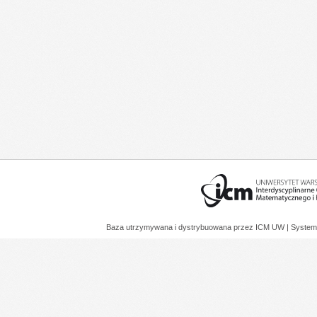
Baza utrzymywana i dystrybuowana przez
ICM UW
| System