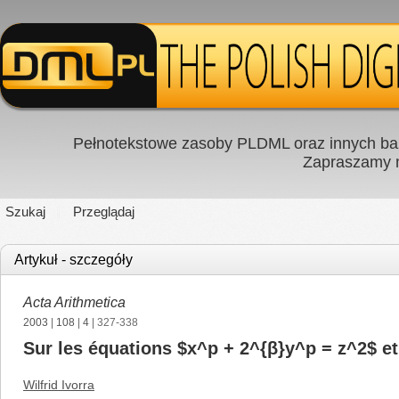
Pełnotekstowe zasoby PLDML oraz innych baz
Zapraszamy
Szukaj
Przeglądaj
Artykuł - szczegóły
Acta Arithmetica
2003
|
108
|
4
| 327-338
Sur les équations $x^p + 2^{β}y^p = z^2$ e
Wilfrid Ivorra