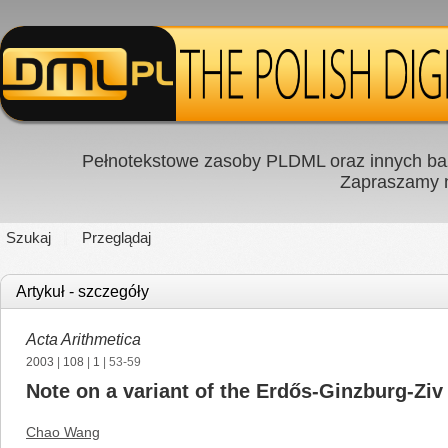
Pełnotekstowe zasoby PLDML oraz innych baz
Zapraszamy
Szukaj
Przeglądaj
Artykuł - szczegóły
Acta Arithmetica
2003
|
108
|
1
| 53-59
Note on a variant of the Erdős-Ginzburg-Zi
Chao Wang