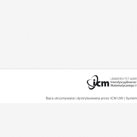
Baza utrzymywana i dystrybuowana przez
ICM UW
| System