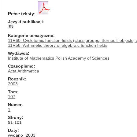
Pełne teksty:
Języki publikacji
EN
Kategorie tematyczne
11R60: Cyclotomic function fields (class groups, Bernoulli objects, e
11R58: Arithmetic theory of algebraic function fields
Wydawca
Institute of Mathematics Polish Academy of Sciences
Czasopismo
Acta Arithmetica
Rocznik
2003
Tom
107
Numer
1
Strony
91-101
Daty
wydano
2003