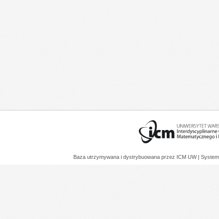
Baza utrzymywana i dystrybuowana przez
ICM UW
| System