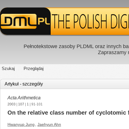
Pełnotekstowe zasoby PLDML oraz innych baz
Zapraszamy
Szukaj
Przeglądaj
Artykuł - szczegóły
Acta Arithmetica
2003
|
107
|
1
| 91-101
On the relative class number of cyclotomic f
Hwanyup Jung
,
Jaehyun Ahn