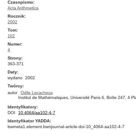
Czasopismo
Acta Arithmetica
Rocznik
2002
Tom
102
Numer
4
Strony
363-371
Daty
wydano
2002
Twórcy
autor
Odile Lecacheux
Institut de Mathématiques, Université Paris 6, Boîte 247, 4 
Identyfikatory
DOI
10.4064/aa102-4-7
Identyfikator YADDA
bwmeta1.element.bwnjournal-article-doi-10_4064-aa102-4-7