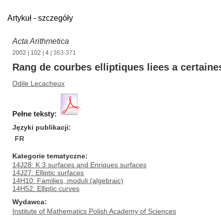
Artykuł - szczegóły
Acta Arithmetica
2002
|
102
|
4
| 363-371
Rang de courbes elliptiques liees a certaine
Odile Lecacheux
Pełne teksty:
Języki publikacji
FR
Kategorie tematyczne
14J28: K 3 surfaces and Enriques surfaces
14J27: Elliptic surfaces
14H10: Families, moduli (algebraic)
14H52: Elliptic curves
Wydawca
Institute of Mathematics Polish Academy of Sciences