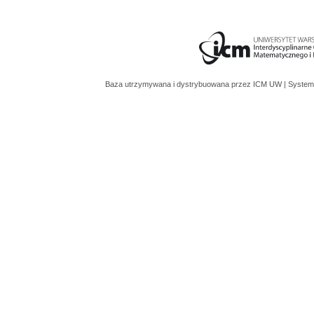
Baza utrzymywana i dystrybuowana przez
ICM UW
| System