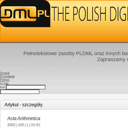
Pełnotekstowe zasoby PLDML oraz innych baz
Zapraszamy
Szukaj
Przeglądaj
Pomoc
O nas
test
Artykuł - szczegóły
Acta Arithmetica
2002
|
102
|
1
| 55-82