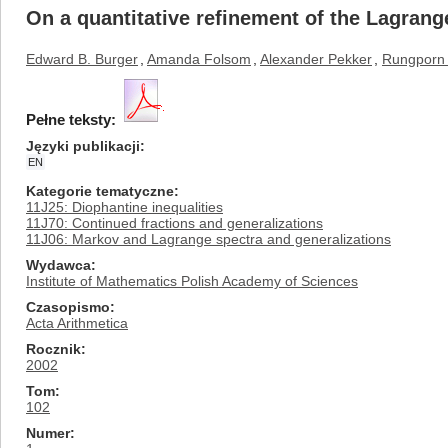
On a quantitative refinement of the Lagran
Edward B. Burger
,
Amanda Folsom
,
Alexander Pekker
,
Rungporn 
Pełne teksty:
Języki publikacji
EN
Kategorie tematyczne
11J25: Diophantine inequalities
11J70: Continued fractions and generalizations
11J06: Markov and Lagrange spectra and generalizations
Wydawca
Institute of Mathematics Polish Academy of Sciences
Czasopismo
Acta Arithmetica
Rocznik
2002
Tom
102
Numer