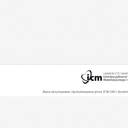
Baza utrzymywana i dystrybuowana przez
ICM UW
| System