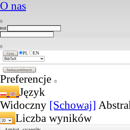
O nas
test
PL
EN
Preferencje
Język
Widoczny
[Schowaj]
Abstra
Liczba wyników
Artykuł - szczegóły