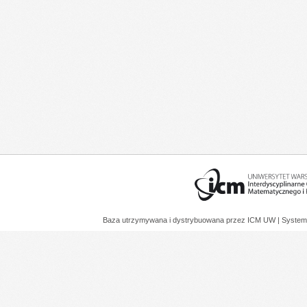
Baza utrzymywana i dystrybuowana przez
ICM UW
| System