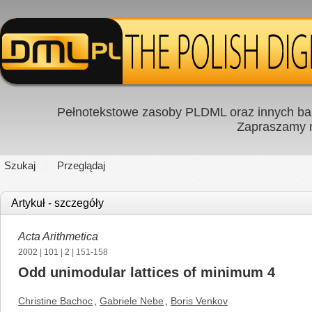
Pełnotekstowe zasoby PLDML oraz innych baz
Zapraszamy
Szukaj
Przeglądaj
Artykuł - szczegóły
Acta Arithmetica
2002
|
101
|
2
| 151-158
Odd unimodular lattices of minimum 4
Christine Bachoc
,
Gabriele Nebe
,
Boris Venkov