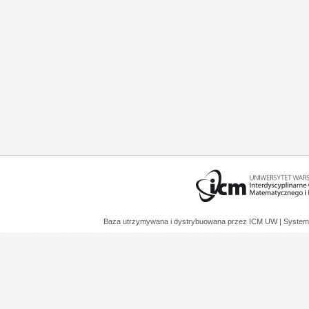
Baza utrzymywana i dystrybuowana przez
ICM UW
| System