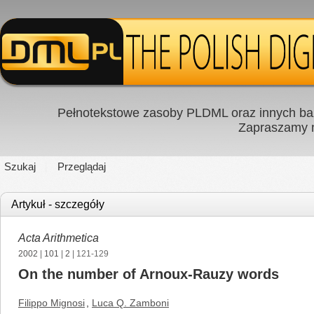
Pełnotekstowe zasoby PLDML oraz innych baz
Zapraszamy
Szukaj
Przeglądaj
Artykuł - szczegóły
Acta Arithmetica
2002
|
101
|
2
| 121-129
On the number of Arnoux-Rauzy words
Filippo Mignosi
,
Luca Q. Zamboni