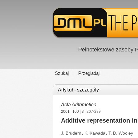
Pełnotekstowe zasoby P
Szukaj
Przeglądaj
Artykuł - szczegóły
Acta Arithmetica
2001
|
100
|
3
| 267-289
Additive representation in
J. Brüdern
,
K. Kawada
,
T. D. Wooley