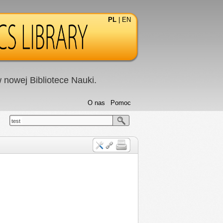
PL
|
EN
nowej Bibliotece Nauki.
O nas
Pomoc
test