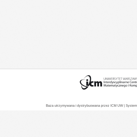
Baza utrzymywana i dystrybuowana przez
ICM UW
| System