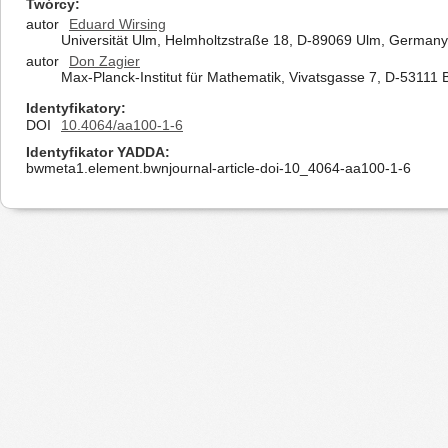
Twórcy
autor
Eduard Wirsing
Universität Ulm, Helmholtzstraße 18, D-89069 Ulm, Germany
autor
Don Zagier
Max-Planck-Institut für Mathematik, Vivatsgasse 7, D-5311
Identyfikatory
DOI
10.4064/aa100-1-6
Identyfikator YADDA
bwmeta1.element.bwnjournal-article-doi-10_4064-aa100-1-6