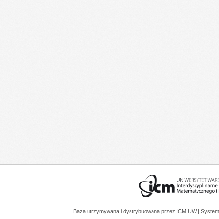
Baza utrzymywana i dystrybuowana przez
ICM UW
| System