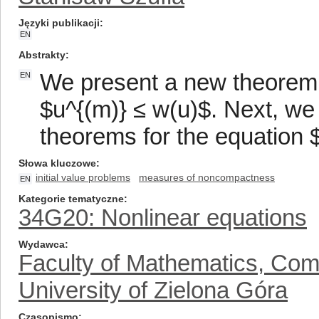
Języki publikacji
EN
Abstrakty
We present a new theorem on
EN
$u^{(m)} ≤ w(u)$. Next, we 
theorems for the equation $x
Słowa kluczowe
initial value problems
measures of noncompactness
EN
Kategorie tematyczne
34G20: Nonlinear equations
Wydawca
Faculty of Mathematics, Com
University of Zielona Góra
Czasopismo