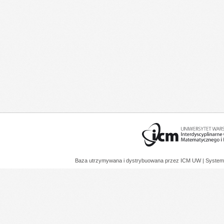
Baza utrzymywana i dystrybuowana przez
ICM UW
| System