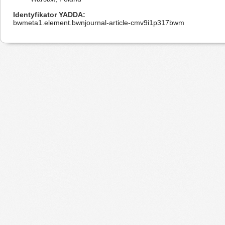
Identyfikator YADDA
bwmeta1.element.bwnjournal-article-cmv9i1p317bwm