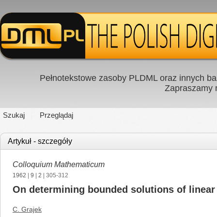
Pełnotekstowe zasoby PLDML oraz innych baz
Zapraszamy
Szukaj
Przeglądaj
Artykuł - szczegóły
Colloquium Mathematicum
1962
|
9
|
2
| 305-312
On determining bounded solutions of linear 
C. Grajek