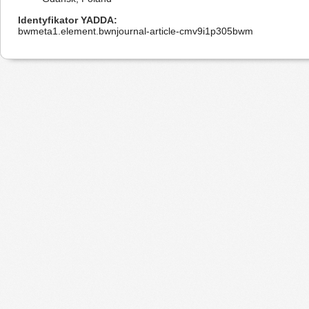
Identyfikator YADDA
bwmeta1.element.bwnjournal-article-cmv9i1p305bwm