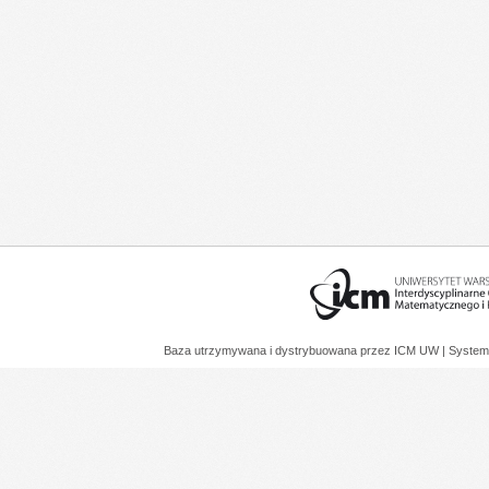
Baza utrzymywana i dystrybuowana przez
ICM UW
| System