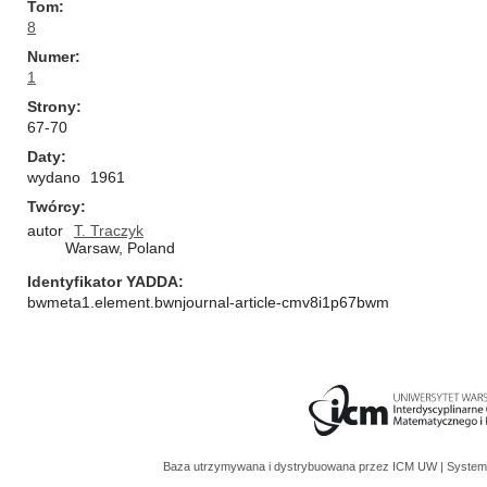
Tom
8
Numer
1
Strony
67-70
Daty
wydano
1961
Twórcy
autor
T. Traczyk
Warsaw, Poland
Identyfikator YADDA
bwmeta1.element.bwnjournal-article-cmv8i1p67bwm
Baza utrzymywana i dystrybuowana przez
ICM UW
| System