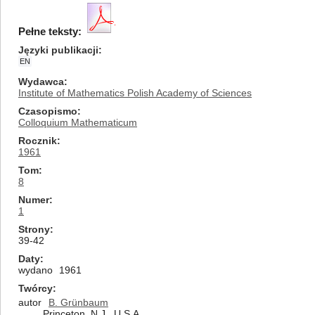
Pełne teksty:
Języki publikacji
EN
Wydawca
Institute of Mathematics Polish Academy of Sciences
Czasopismo
Colloquium Mathematicum
Rocznik
1961
Tom
8
Numer
1
Strony
39-42
Daty
wydano
1961
Twórcy
autor
B. Grünbaum
Princeton, N.J., U.S.A.