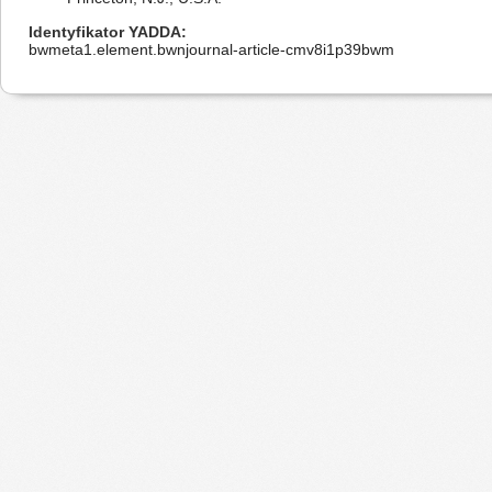
Identyfikator YADDA
bwmeta1.element.bwnjournal-article-cmv8i1p39bwm