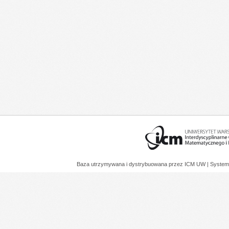
Baza utrzymywana i dystrybuowana przez
ICM UW
| System