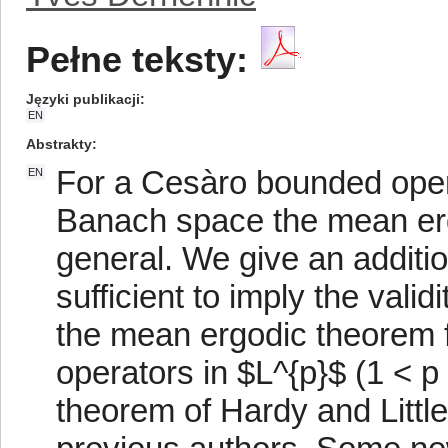
Pełne teksty:
Języki publikacji
EN
Abstrakty
For a Cesàro bounded operat
EN
Banach space the mean erg
general. We give an additi
sufficient to imply the valid
the mean ergodic theorem 
operators in $L^{p}$ (1 < p
theorem of Hardy and Littl