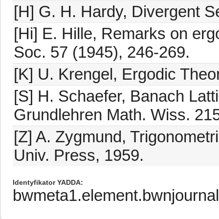
[H] G. H. Hardy, Divergent S
[Hi] E. Hille, Remarks on er
Soc. 57 (1945), 246-269.
[K] U. Krengel, Ergodic Theo
[S] H. Schaefer, Banach Latt
Grundlehren Math. Wiss. 215
[Z] A. Zygmund, Trigonometri
Univ. Press, 1959.
Identyfikator YADDA
bwmeta1.element.bwnjournal