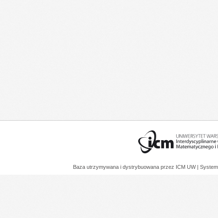
Baza utrzymywana i dystrybuowana przez
ICM UW
| System