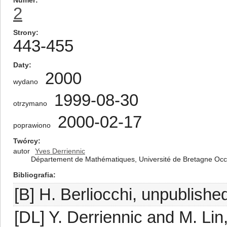
Numer
2
Strony
443-455
Daty
2000
wydano
1999-08-30
otrzymano
2000-02-17
poprawiono
Twórcy
autor
Yves Derriennic
Département de Mathématiques, Université de Bretagne Occi
Bibliografia
[B] H. Berliocchi, unpublishe
[DL] Y. Derriennic and M. Li