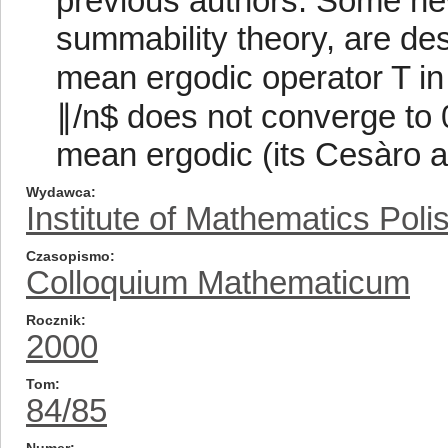
previous authors. Some new
summability theory, are de
mean ergodic operator T in
∥/n$ does not converge to 0
mean ergodic (its Cesàro 
Wydawca
Institute of Mathematics Pol
Czasopismo
Colloquium Mathematicum
Rocznik
2000
Tom
84/85