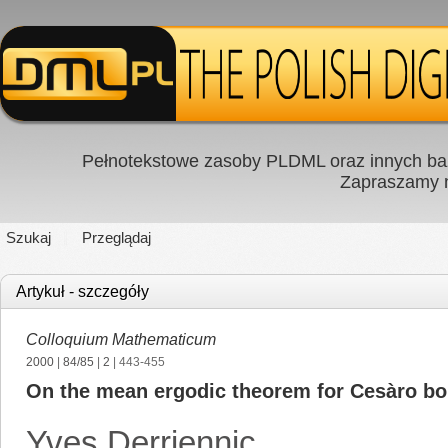
Pełnotekstowe zasoby PLDML oraz innych baz
Zapraszamy
Szukaj
Przeglądaj
Artykuł - szczegóły
Colloquium Mathematicum
2000
|
84/85
|
2
| 443-455
On the mean ergodic theorem for Cesàro b
Yves Derriennic