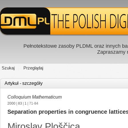
Pełnotekstowe zasoby PLDML oraz innych baz
Zapraszamy
Szukaj
Przeglądaj
Artykuł - szczegóły
Colloquium Mathematicum
2000
|
83
|
1
| 71-84
Separation properties in congruence lattices
Miroslav Ploščica