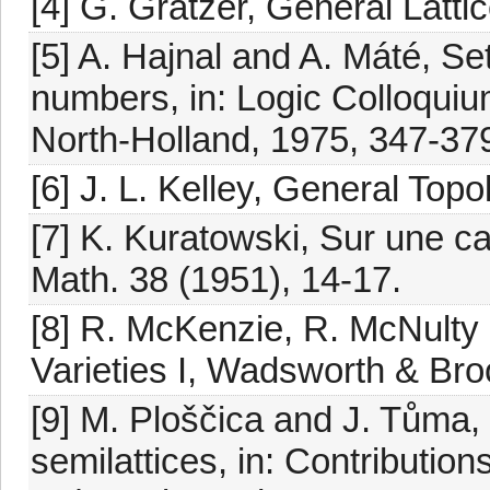
[4] G. Grätzer, General Latti
[5] A. Hajnal and A. Máté, Se
numbers, in: Logic Colloquiu
North-Holland, 1975, 347-37
[6] J. L. Kelley, General Top
[7] K. Kuratowski, Sur une ca
Math. 38 (1951), 14-17.
[8] R. McKenzie, R. McNulty 
Varieties I, Wadsworth & Bro
[9] M. Ploščica and J. Tůma, 
semilattices, in: Contributio