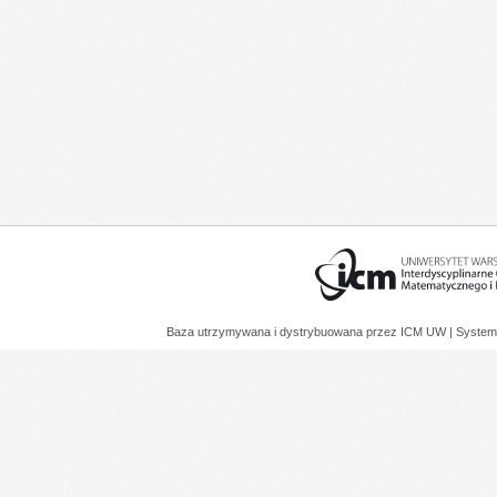
Baza utrzymywana i dystrybuowana przez
ICM UW
| System