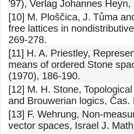
'97), Verlag Johannes Heyn,
[10] M. Ploščica, J. Tůma an
free lattices in nondistributiv
269-278.
[11] H. A. Priestley, Represent
means of ordered Stone spac
(1970), 186-190.
[12] M. H. Stone, Topological 
and Brouwerian logics, Čas. 
[13] F. Wehrung, Non-measurab
vector spaces, Israel J. Mat