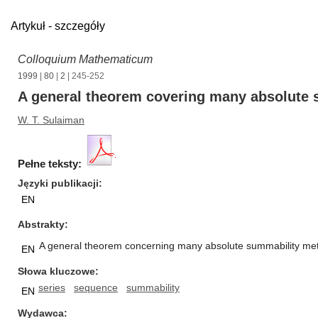
Artykuł - szczegóły
Colloquium Mathematicum
1999
|
80
|
2
| 245-252
A general theorem covering many absolute
W. T. Sulaiman
Pełne teksty:
Języki publikacji
EN
Abstrakty
A general theorem concerning many absolute summability met
EN
Słowa kluczowe
series
sequence
summability
EN
Wydawca