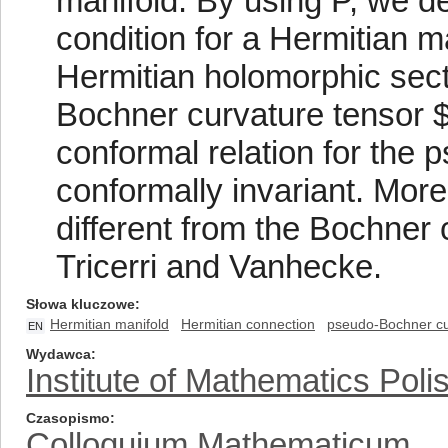
manifold. By using P, we de
condition for a Hermitian m
Hermitian holomorphic sect
Bochner curvature tensor $
conformal relation for the 
conformally invariant. Mor
different from the Bochner 
Tricerri and Vanhecke.
Słowa kluczowe
Hermitian manifold
Hermitian connection
pseudo-Bochner cu
EN
Wydawca
Institute of Mathematics Pol
Czasopismo
Colloquium Mathematicum