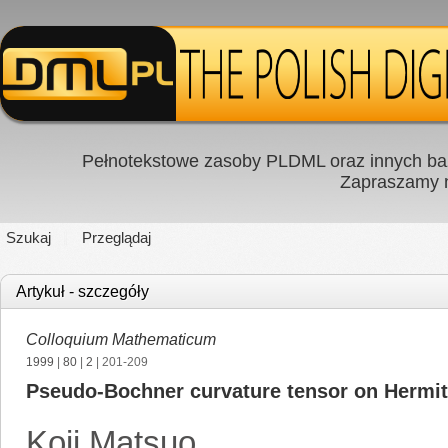
Pełnotekstowe zasoby PLDML oraz innych baz
Zapraszamy
Szukaj
Przeglądaj
Artykuł - szczegóły
Colloquium Mathematicum
1999
|
80
|
2
| 201-209
Pseudo-Bochner curvature tensor on Hermit
Koji Matsuo