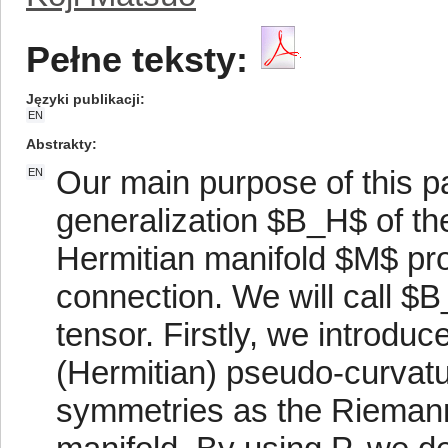
Pełne teksty:
Języki publikacji
EN
Abstrakty
Our main purpose of this pa
EN
generalization $B_H$ of th
Hermitian manifold $M$ pro
connection. We will call 
tensor. Firstly, we introduc
(Hermitian) pseudo-curvat
symmetries as the Riemann