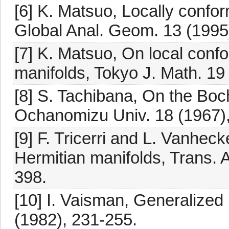
[6] K. Matsuo, Locally confor
Global Anal. Geom. 13 (1995)
[7] K. Matsuo, On local confo
manifolds, Tokyo J. Math. 19
[8] S. Tachibana, On the Boc
Ochanomizu Univ. 18 (1967),
[9] F. Tricerri and L. Vanhec
Hermitian manifolds, Trans. 
398.
[10] I. Vaisman, Generalize
(1982), 231-255.