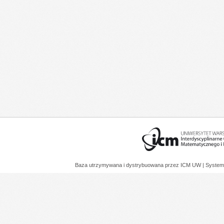
Baza utrzymywana i dystrybuowana przez
ICM UW
| System