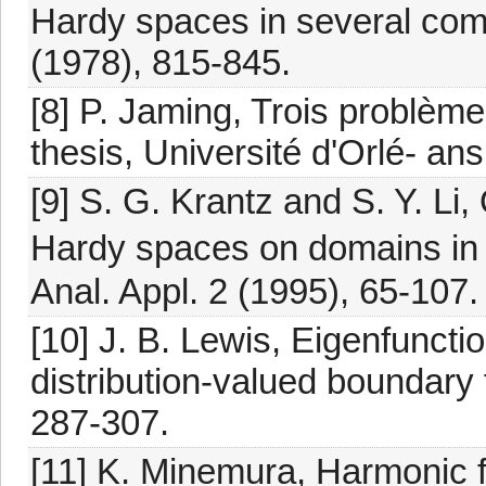
Hardy spaces in several com
(1978), 815-845.
[8] P. Jaming, Trois problè
thesis, Université d'Orlé- ans
[9] S. G. Krantz and S. Y. L
Hardy spaces on domains in $
Anal. Appl. 2 (1995), 65-107.
[10] J. B. Lewis, Eigenfunct
distribution-valued boundary 
287-307.
[11] K. Minemura, Harmonic f