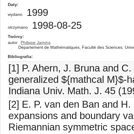
Daty
1999
wydano
1998-08-25
otrzymano
Twórcy
autor
Philippe Jaming
Département de Mathématiques, Faculté des Sciences, Unive
Bibliografia
[1] P. Ahern, J. Bruna and C
generalized ${mathcal M}$-har
Indiana Univ. Math. J. 45 (19
[2] E. P. van den Ban and H. 
expansions and boundary val
Riemannian symmetric space