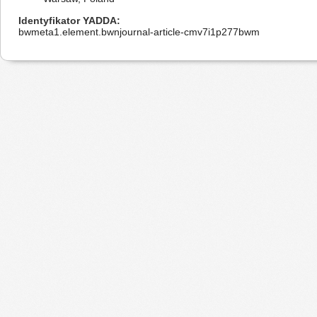
Identyfikator YADDA
bwmeta1.element.bwnjournal-article-cmv7i1p277bwm