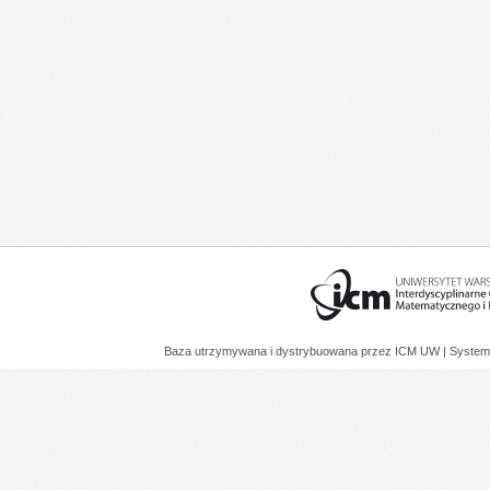
Baza utrzymywana i dystrybuowana przez
ICM UW
| System