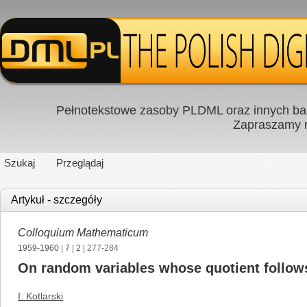
Pełnotekstowe zasoby PLDML oraz innych baz
Zapraszamy
Szukaj
Przeglądaj
Artykuł - szczegóły
Colloquium Mathematicum
1959-1960
|
7
|
2
| 277-284
On random variables whose quotient follow
I. Kotlarski