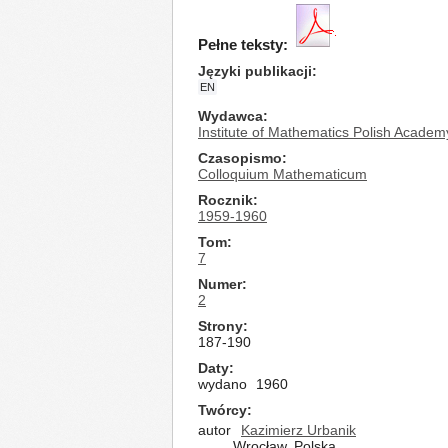
Pełne teksty:
Języki publikacji
EN
Wydawca
Institute of Mathematics Polish Academ
Czasopismo
Colloquium Mathematicum
Rocznik
1959-1960
Tom
7
Numer
2
Strony
187-190
Daty
wydano
1960
Twórcy
autor
Kazimierz Urbanik
Wrocław, Polska