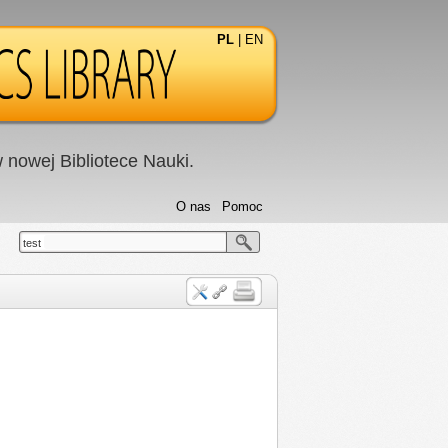
PL
|
EN
nowej Bibliotece Nauki.
O nas
Pomoc
test