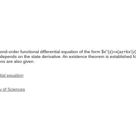
d-order functional differential equation of the form $x''(z)=x(az+bx'(z))
epends on the state derivative. An existence theorem is established fo
ons are also given.
tial equation
y of Sciences