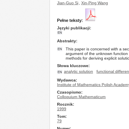
Jian-Guo Si
,
Xin-Ping Wang
Pełne teksty:
Języki publikacji
EN
Abstrakty
This paper is concerned with a secon
EN
argument of the unknown function d
methods for deriving explicit soluti
Słowa kluczowe
analytic solution
functional differen
EN
Wydawca
Institute of Mathematics Polish Academ
Czasopismo
Colloquium Mathematicum
Rocznik
1999
Tom
79
Numer