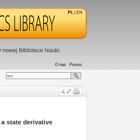
PL
|
EN
nowej Bibliotece Nauki.
O nas
Pomoc
test
 a state derivative