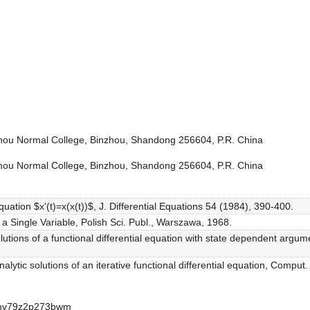
hou Normal College, Binzhou, Shandong 256604, P.R. China
hou Normal College, Binzhou, Shandong 256604, P.R. China
equation $x'(t)=x(x(t))$, J. Differential Equations 54 (1984), 390-400.
a Single Variable, Polish Sci. Publ., Warszawa, 1968.
solutions of a functional differential equation with state dependent argu
nalytic solutions of an iterative functional differential equation, Comput
-cmv79z2p273bwm