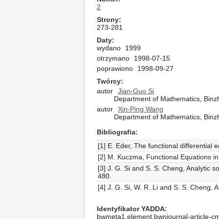
2
Strony
273-281
Daty
wydano
1999
otrzymano
1998-07-15
poprawiono
1998-09-27
Twórcy
autor
Jian-Guo Si
Department of Mathematics, Binz
autor
Xin-Ping Wang
Department of Mathematics, Binz
Bibliografia
[1] E. Eder, The functional differential 
[2] M. Kuczma, Functional Equations in 
[3] J. G. Si and S. S. Cheng, Analytic 
480.
[4] J. G. Si, W. R. Li and S. S. Cheng, A
Identyfikator YADDA
bwmeta1.element.bwnjournal-article