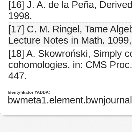
[16] J. A. de la Peña, Derive
1998.
[17] C. M. Ringel, Tame Alge
Lecture Notes in Math. 1099,
[18] A. Skowroński, Simply 
cohomologies, in: CMS Proc.
447.
Identyfikator YADDA
bwmeta1.element.bwnjourna