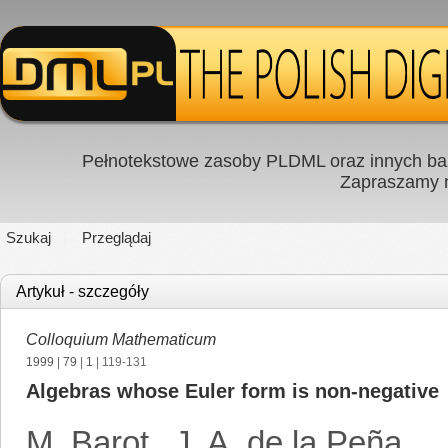
Pełnotekstowe zasoby PLDML oraz innych baz
Zapraszamy
Szukaj
Przeglądaj
Artykuł - szczegóły
Colloquium Mathematicum
1999
|
79
|
1
| 119-131
Algebras whose Euler form is non-negative
M. Barot
,
J. A. de la Peña