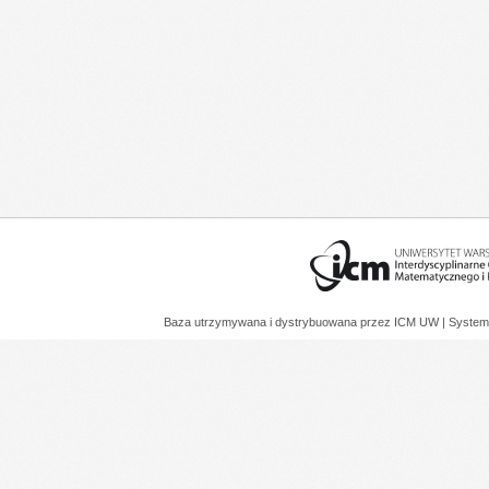
Baza utrzymywana i dystrybuowana przez
ICM UW
| System