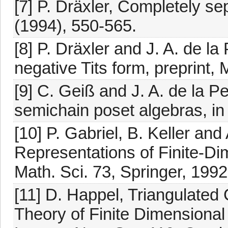
[7] P. Dräxler, Completely se
(1994), 550-565.
[8] P. Dräxler and J. A. de l
negative Tits form, preprint,
[9] C. Geiß and J. A. de la P
semichain poset algebras, in
[10] P. Gabriel, B. Keller and 
Representations of Finite-D
Math. Sci. 73, Springer, 1992
[11] D. Happel, Triangulated
Theory of Finite Dimensiona