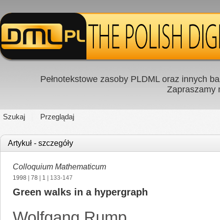
Pełnotekstowe zasoby PLDML oraz innych baz
Zapraszamy
Szukaj
Przeglądaj
Artykuł - szczegóły
Colloquium Mathematicum
1998
|
78
|
1
| 133-147
Green walks in a hypergraph
Wolfgang Rump