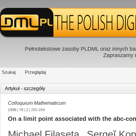
Pełnotekstowe zasoby PLDML oraz innych baz
Zapraszamy
Szukaj
Przeglądaj
Artykuł - szczegóły
Colloquium Mathematicum
1998
|
76
|
2
| 265-268
On a limit point associated with the abc-con
Michael Filaseta
,
Sergeĭ Kon