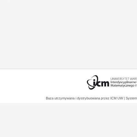
Baza utrzymywana i dystrybuowana przez
ICM UW
| System