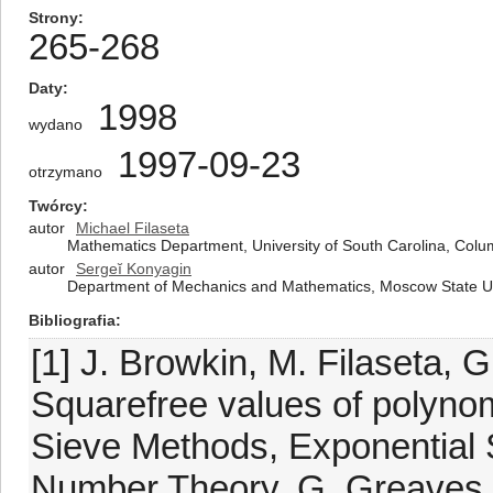
Strony
265-268
Daty
1998
wydano
1997-09-23
otrzymano
Twórcy
autor
Michael Filaseta
Mathematics Department, University of South Carolina, Colu
autor
Sergeĭ Konyagin
Department of Mechanics and Mathematics, Moscow State Un
Bibliografia
[1] J. Browkin, M. Filaseta, 
Squarefree values of polynom
Sieve Methods, Exponential S
Number Theory, G. Greaves,