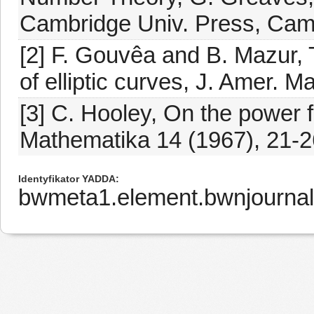
Cambridge Univ. Press, Camb
[2] F. Gouvêa and B. Mazur, 
of elliptic curves, J. Amer. M
[3] C. Hooley, On the power f
Mathematika 14 (1967), 21-2
Identyfikator YADDA
bwmeta1.element.bwnjourna