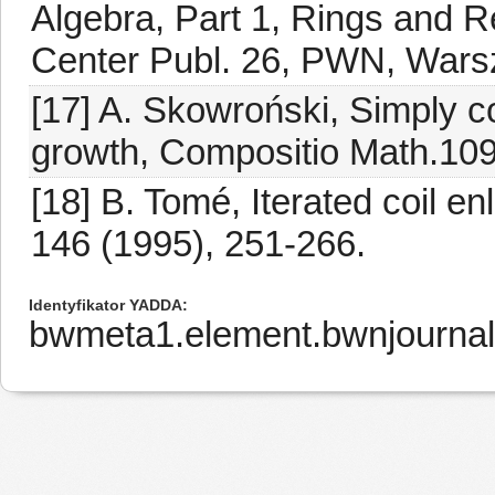
Algebra, Part 1, Rings and R
Center Publ. 26, PWN, Wars
[17] A. Skowroński, Simply c
growth, Compositio Math.109
[18] B. Tomé, Iterated coil e
146 (1995), 251-266.
Identyfikator YADDA
bwmeta1.element.bwnjourna