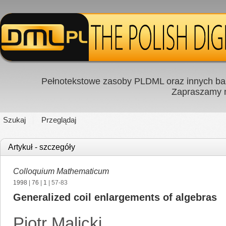
Pełnotekstowe zasoby PLDML oraz innych baz
Zapraszamy
Szukaj
Przeglądaj
Artykuł - szczegóły
Colloquium Mathematicum
1998
|
76
|
1
| 57-83
Generalized coil enlargements of algebras
Piotr Malicki