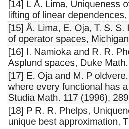
[14] L Å. Lima, Uniqueness 
lifting of linear dependences
[15] Å. Lima, E. Oja, T. S. 
of operator spaces, Michigan
[16] I. Namioka and R. R. P
Asplund spaces, Duke Math. 
[17] E. Oja and M. P oldver
where every functional has a
Studia Math. 117 (1996), 289
[18] P R. R. Phelps, Unique
unique best approximation, T