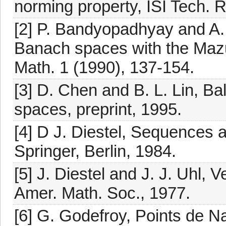
norming property, ISI Tech. 
[2] P. Bandyopadhyay and A. K
Banach spaces with the Mazur
Math. 1 (1990), 137-154.
[3] D. Chen and B. L. Lin, Ba
spaces, preprint, 1995.
[4] D J. Diestel, Sequences
Springer, Berlin, 1984.
[5] J. Diestel and J. J. Uhl,
Amer. Math. Soc., 1977.
[6] G. Godefroy, Points de 