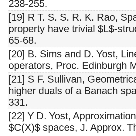
238-255.
[19] R T. S. S. R. K. Rao, S
property have trivial $L$-str
65-68.
[20] B. Sims and D. Yost, L
operators, Proc. Edinburgh M
[21] S F. Sullivan, Geometric
higher duals of a Banach spac
331.
[22] Y D. Yost, Approximati
$C(X)$ spaces, J. Approx. T