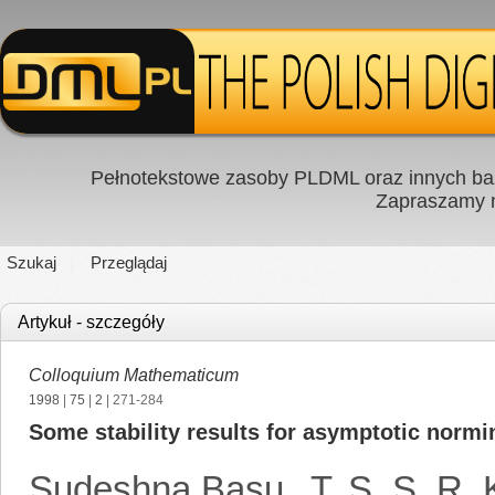
Pełnotekstowe zasoby PLDML oraz innych baz
Zapraszamy
Szukaj
Przeglądaj
Artykuł - szczegóły
Colloquium Mathematicum
1998
|
75
|
2
| 271-284
Some stability results for asymptotic norm
Sudeshna Basu
,
T. S. S. R.