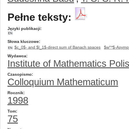
Pełne teksty:
Języki publikacji
EN
Słowa kluczowe
$c_0$- and $l_1$-direct sum of Banach spaces
$w^*$-Asympt
EN
Wydawca
Institute of Mathematics Pol
Czasopismo
Colloquium Mathematicum
Rocznik
1998
Tom
75