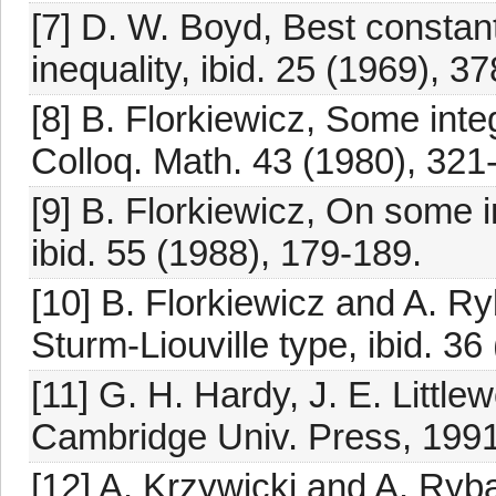
[7] D. W. Boyd, Best constants
inequality, ibid. 25 (1969), 3
[8] B. Florkiewicz, Some integ
Colloq. Math. 43 (1980), 321
[9] B. Florkiewicz, On some in
ibid. 55 (1988), 179-189.
[10] B. Florkiewicz and A. Ry
Sturm-Liouville type, ibid. 36
[11] G. H. Hardy, J. E. Little
Cambridge Univ. Press, 1991
[12] A. Krzywicki and A. Ryba