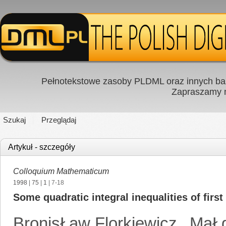
Pełnotekstowe zasoby PLDML oraz innych baz
Zapraszamy
Szukaj
Przeglądaj
Artykuł - szczegóły
Colloquium Mathematicum
1998
|
75
|
1
| 7-18
Some quadratic integral inequalities of first
BronisŁaw Florkiewicz
,
MaŁg