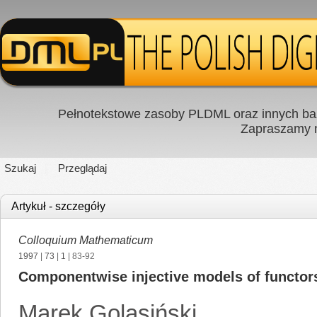
Pełnotekstowe zasoby PLDML oraz innych baz
Zapraszamy
Szukaj
Przeglądaj
Artykuł - szczegóły
Colloquium Mathematicum
1997
|
73
|
1
| 83-92
Componentwise injective models of functor
Marek Golasiński