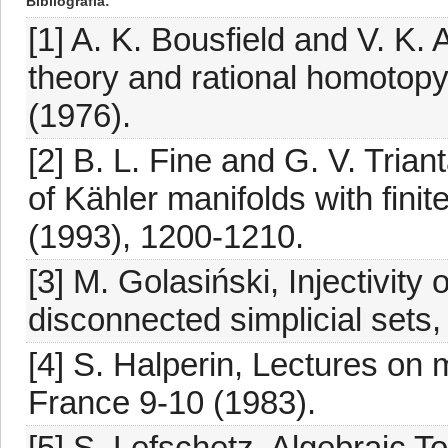
Bibliografia
[1] A. K. Bousfield and V. 
theory and rational homotop
(1976).
[2] B. L. Fine and G. V. Triant
of Kähler manifolds with fini
(1993), 1200-1210.
[3] M. Golasiński, Injectivit
disconnected simplicial sets,
[4] S. Halperin, Lectures on
France 9-10 (1983).
[5] S. Lefschetz, Algebraic T