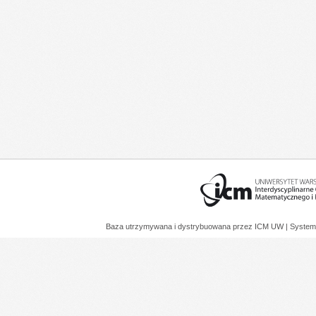
Baza utrzymywana i dystrybuowana przez
ICM UW
| System