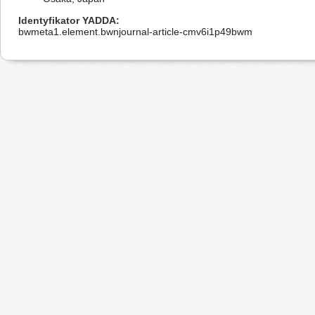
Identyfikator YADDA
bwmeta1.element.bwnjournal-article-cmv6i1p49bwm